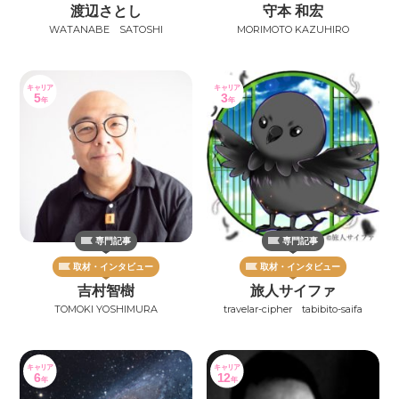
渡辺さとし
守本 和宏
WATANABE SATOSHI
MORIMOTO KAZUHIRO
キャリア
キャリア
5
3
年
年
専門記事
専門記事
取材・インタビュー
取材・インタビュー
吉村智樹
旅人サイファ
TOMOKI YOSHIMURA
travelar-cipher tabibito-saifa
キャリア
キャリア
6
12
年
年