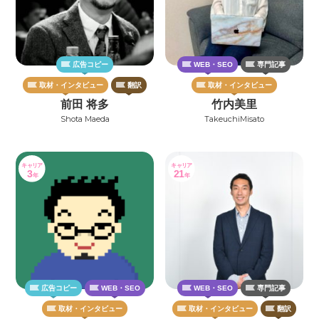
広告コピー
WEB・SEO
専門記事
取材・インタビュー
翻訳
取材・インタビュー
前田 将多
竹内美里
Shota Maeda
TakeuchiMisato
キャリア
キャリア
3
21
年
年
広告コピー
WEB・SEO
WEB・SEO
専門記事
取材・インタビュー
取材・インタビュー
翻訳