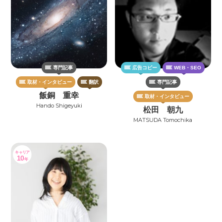
専門記事
広告コピー
WEB・SEO
取材・インタビュー
翻訳
専門記事
飯銅 重幸
取材・インタビュー
Hando Shigeyuki
松田 朝九
MATSUDA Tomochika
キャリア
10
年