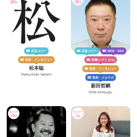
20
25
年
年
広告コピー
広告コピー
WEB・SEO
取材・インタビュー
医療(メディカル)
松本聡
取材・インタビュー
Matsumoto Satoshi
取材・メルマガ
新田哲嗣
Nitta Akitsugu
キャリア
キャリア
15
1
年
年