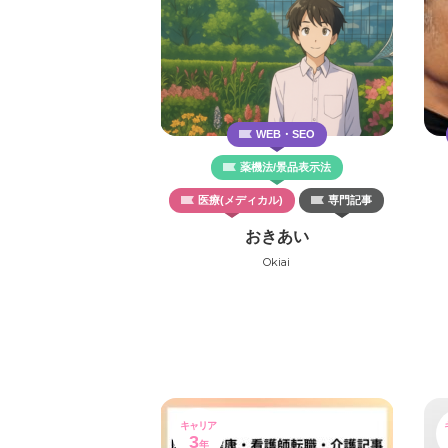
WEB・SEO
薬機法/景品表示法
医療(メディカル)
専門記事
おきあい
Okiai
キャリア
3
年