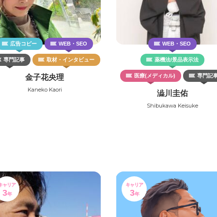
広告コピー
WEB・SEO
WEB・SEO
専門記事
取材・インタビュー
薬機法/景品表示法
医療(メディカル)
専門記
金子花央理
Kaneko Kaori
澁川圭佑
Shibukawa Keisuke
キャリア
キャリア
3
3
年
年