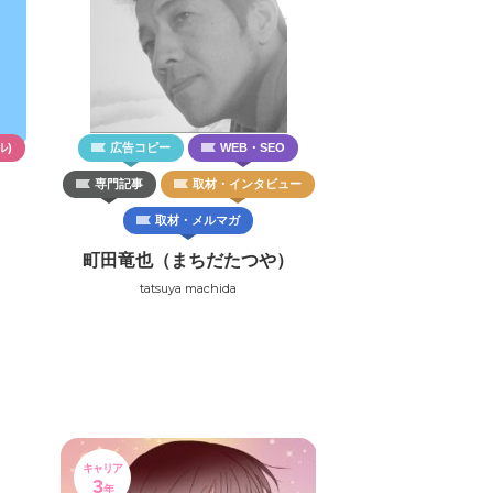
ル)
広告コピー
WEB・SEO
専門記事
取材・インタビュー
取材・メルマガ
町田竜也（まちだたつや）
tatsuya machida
キャリア
3
年