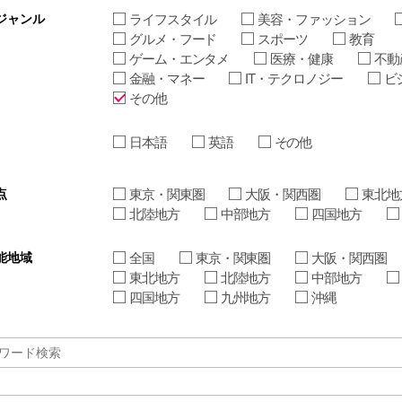
ジャンル
ライフスタイル
美容・ファッション
グルメ・フード
スポーツ
教育
ゲーム・エンタメ
医療・健康
不動
金融・マネー
IT・テクロノジー
ビ
その他
日本語
英語
その他
点
東京・関東圏
大阪・関西圏
東北地
北陸地方
中部地方
四国地方
能地域
全国
東京・関東圏
大阪・関西圏
東北地方
北陸地方
中部地方
四国地方
九州地方
沖縄