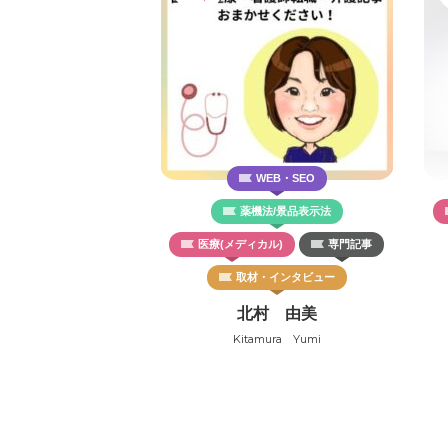
WEB・SEO
薬機法/景品表示法
医療(メディカル)
専門記事
取材・インタビュー
北村 由美
Kitamura Yumi