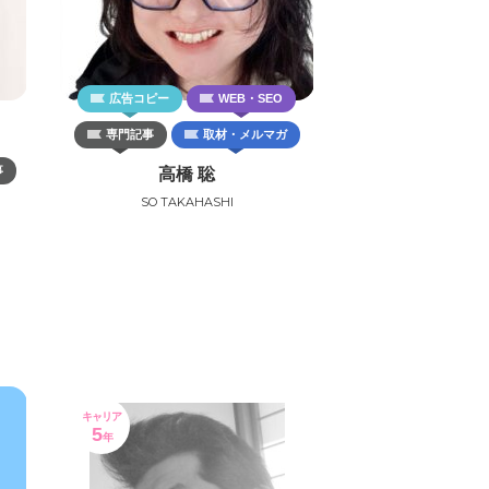
広告コピー
WEB・SEO
専門記事
取材・メルマガ
事
高橋 聡
SO TAKAHASHI
キャリア
5
年