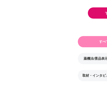
すべ
薬機法/景品表
取材・インタビ