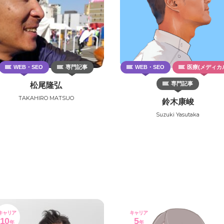
WEB・SEO
専門記事
WEB・SEO
医療(メディカ
専門記事
松尾隆弘
TAKAHIRO MATSUO
鈴木康峻
Suzuki Yasutaka
キャリア
キャリア
10
5
年
年