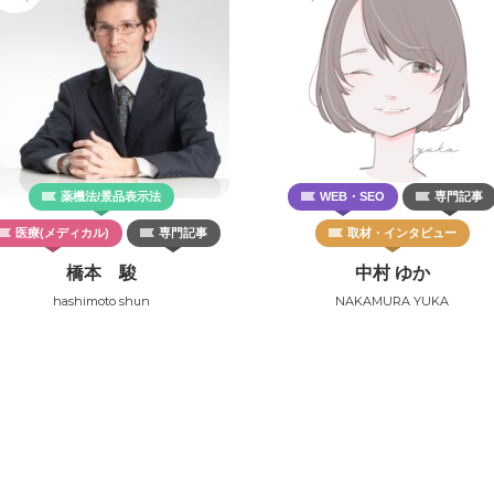
薬機法/景品表示法
WEB・SEO
専門記事
医療(メディカル)
専門記事
取材・インタビュー
橋本 駿
中村 ゆか
hashimoto shun
NAKAMURA YUKA