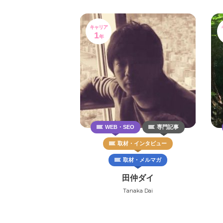
キャリア
1
年
WEB・SEO
専門記事
取材・インタビュー
取材・メルマガ
田仲ダイ
Tanaka Dai