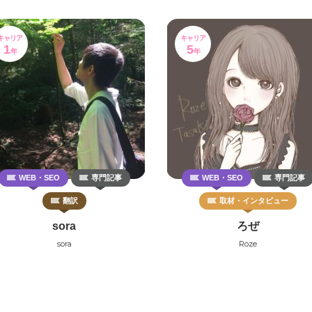
キャリア
キャリア
1
5
年
年
WEB・SEO
専門記事
WEB・SEO
専門記事
翻訳
取材・インタビュー
sora
ろぜ
sora
Roze