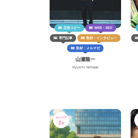
広告コピー
WEB・SEO
専門記事
取材・インタビュー
取材・メルマガ
山瀬龍一
Ryuichi Yamase
キャリア
2
年