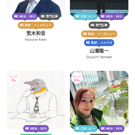
WEB・SEO
専門記事
広告コピー
WEB・SEO
取材・インタビュー
専門記事
荒木和音
取材・インタビュー
Kazune Araki
取材・メルマガ
山瀬龍一
Ryuichi Yamase
キャリア
キャリア
8
24
年
年
WEB・SEO
広告コピー
WEB・SEO