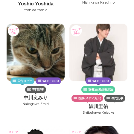
Nishikawa Kazuhiro
Yoshio Yoshida
Yoshida Yoshio
キャリア
キャリア
9
14
年
年
広告コピー
WEB・SEO
WEB・SEO
専門記事
薬機法/景品表示法
中川えみり
医療(メディカル)
専門記事
Nakagawa Emiri
澁川圭佑
Shibukawa Keisuke
キャリア
キャリア