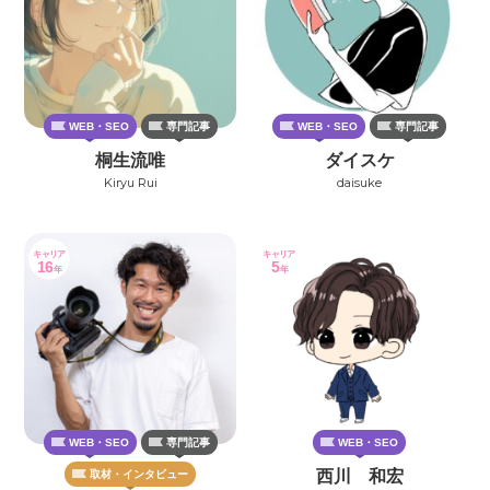
WEB・SEO
専門記事
WEB・SEO
専門記事
桐生流唯
ダイスケ
Kiryu Rui
daisuke
キャリア
キャリア
16
5
年
年
WEB・SEO
専門記事
WEB・SEO
西川 和宏
取材・インタビュー