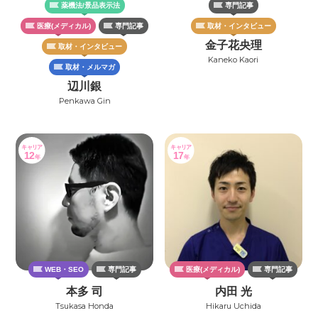
薬機法/景品表示法
専門記事
医療(メディカル)
専門記事
取材・インタビュー
金子花央理
取材・インタビュー
Kaneko Kaori
取材・メルマガ
辺川銀
Penkawa Gin
キャリア
キャリア
12
17
年
年
WEB・SEO
専門記事
医療(メディカル)
専門記事
本多 司
内田 光
Tsukasa Honda
Hikaru Uchida