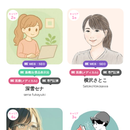
キャリア
キャリア
2
1
年
年
WEB・SEO
WEB・SEO
薬機法/景品表示法
医療(メディカル)
専門記事
横沢さとこ
医療(メディカル)
専門記事
SatokoYokosawa
深雪セナ
sena fukayuki
キャリア
キャリア
4
3
年
年