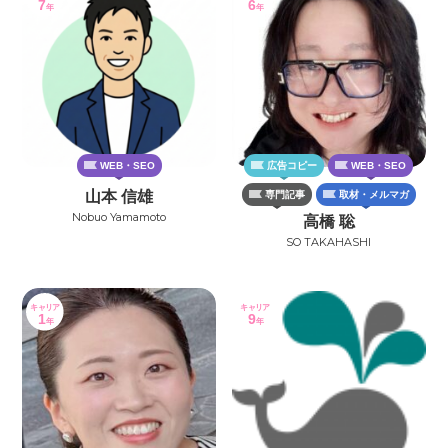
7
6
年
年
WEB・SEO
広告コピー
WEB・SEO
山本 信雄
専門記事
取材・メルマガ
Nobuo Yamamoto
高橋 聡
SO TAKAHASHI
キャリア
キャリア
1
9
年
年