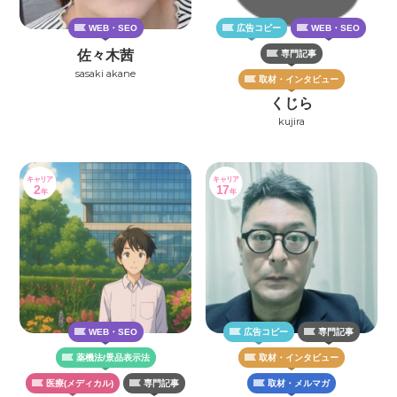
WEB・SEO
広告コピー
WEB・SEO
佐々木茜
専門記事
sasaki akane
取材・インタビュー
くじら
kujira
キャリア
キャリア
2
17
年
年
WEB・SEO
広告コピー
専門記事
薬機法/景品表示法
取材・インタビュー
医療(メディカル)
専門記事
取材・メルマガ