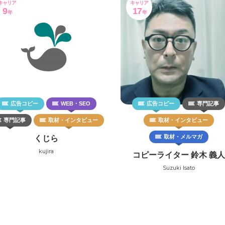
キャリア
キャリア
9
17
年
年
広告コピー
WEB・SEO
広告コピー
専門記事
専門記事
取材・インタビュー
取材・インタビュー
取材・メルマガ
くじら
kujira
コピーライター 鈴木 義人
Suzuki Isato