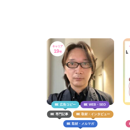
キャリア
19
年
広告コピー
WEB・SEO
専門記事
取材・インタビュー
取材・メルマガ