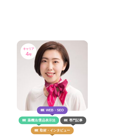
キャリア
4
年
WEB・SEO
薬機法/景品表示法
専門記事
取材・インタビュー