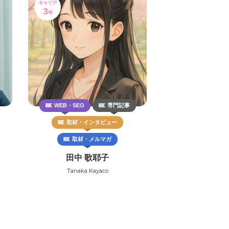
キャリア
3
年
WEB・SEO
専門記事
取材・インタビュー
取材・メルマガ
田中 歌耶子
Tanaka Kayaco