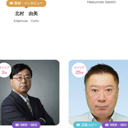
Matsumoto Satoshi
取材・インタビュー
北村 由美
Kitamura Yumi
キャリア
キャリア
3
25
年
年
WEB・SEO
広告コピー
WEB・SEO