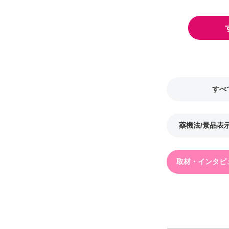
すべ
薬機法/景品表
取材・インタビ