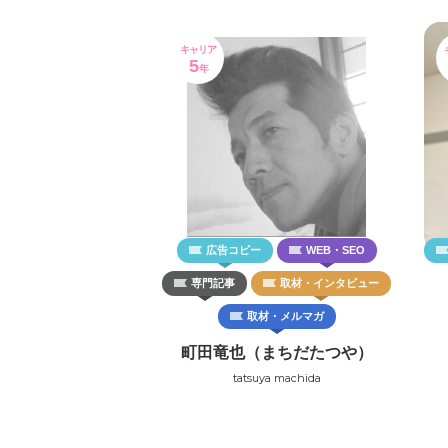
キャリア
5
年
広告コピー
WEB・SEO
専門記事
取材・インタビュー
取材・メルマガ
町田竜也（まちだたつや）
tatsuya machida