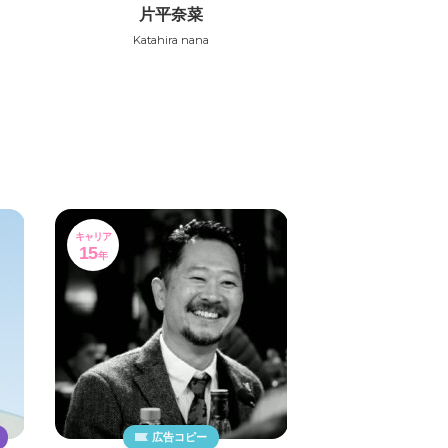
片平奈菜
Katahira nana
キャリア
15
年
広告コピー