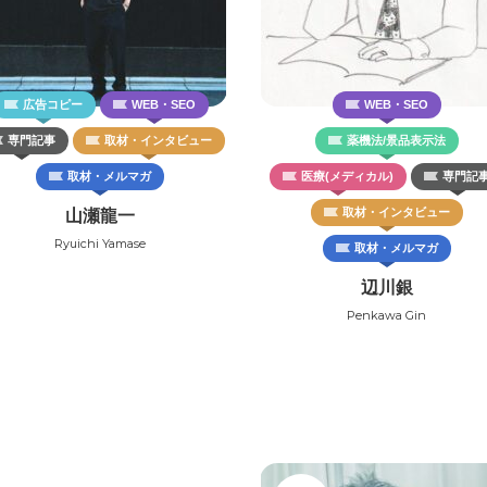
広告コピー
WEB・SEO
WEB・SEO
専門記事
取材・インタビュー
薬機法/景品表示法
取材・メルマガ
医療(メディカル)
専門記
取材・インタビュー
山瀬龍一
Ryuichi Yamase
取材・メルマガ
辺川銀
Penkawa Gin