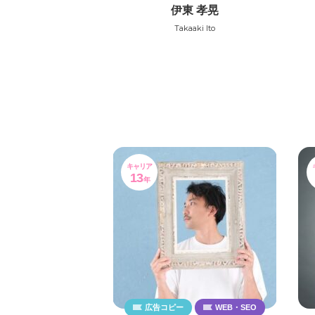
伊東 孝晃
Takaaki Ito
キャリア
13
年
広告コピー
WEB・SEO