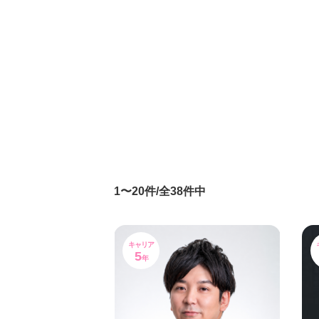
1〜20件/全38件中
キャリア
5
年