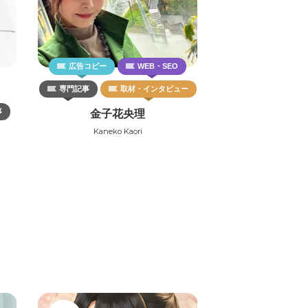
広告コピー
WEB・SEO
専門記事
取材・インタビュー
事
金子花央理
Kaneko Kaori