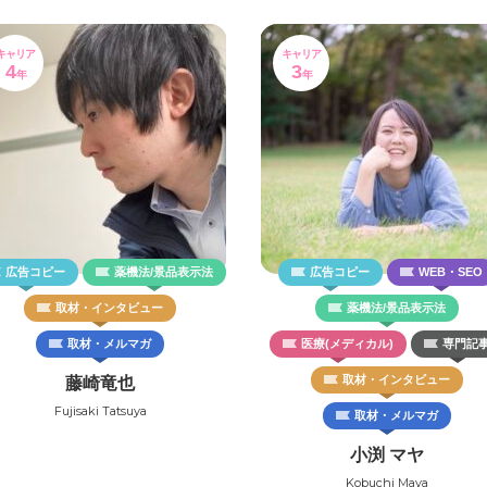
キャリア
キャリア
4
3
年
年
広告コピー
薬機法/景品表示法
広告コピー
WEB・SEO
取材・インタビュー
薬機法/景品表示法
取材・メルマガ
医療(メディカル)
専門記
取材・インタビュー
藤崎竜也
Fujisaki Tatsuya
取材・メルマガ
小渕 マヤ
Kobuchi Maya