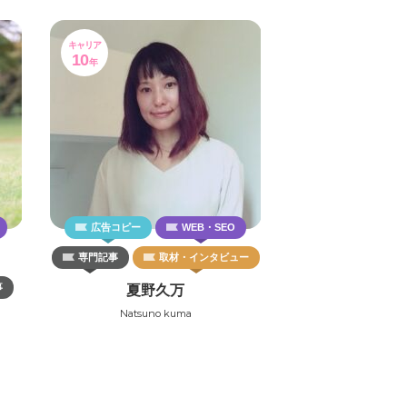
キャリア
10
年
広告コピー
WEB・SEO
専門記事
取材・インタビュー
事
夏野久万
Natsuno kuma