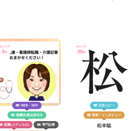
キャリア
キャリア
3
20
年
年
WEB・SEO
広告コピー
薬機法/景品表示法
取材・インタビュー
医療(メディカル)
専門記事
松本聡