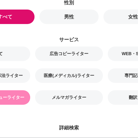
すべて
男性
女性
て
広告コピーライター
WEB・
示法ライター
医療(メディカル)ライター
専門記
ューライター
メルマガライター
翻訳
詳細検索