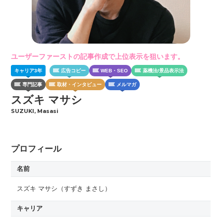
ユーザーファーストの記事作成で上位表示を狙います。
キャリア
3
年
広告コピー
WEB・SEO
薬機法/景品表示法
専門記事
取材・インタビュー
メルマガ
スズキ マサシ
SUZUKI, Masasi
プロフィール
名前
スズキ マサシ
（すずき まさし）
キャリア