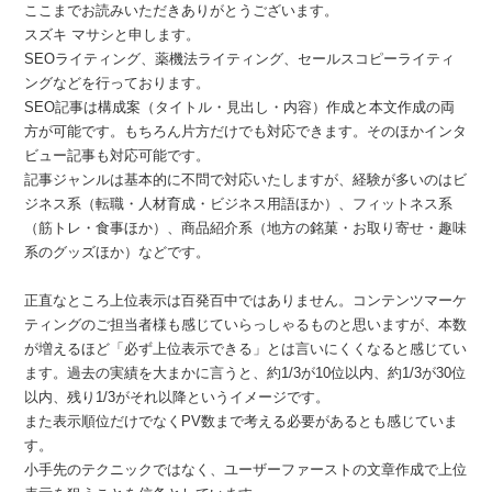
ここまでお読みいただきありがとうございます。
スズキ マサシと申します。
SEOライティング、薬機法ライティング、セールスコピーライティ
ングなどを行っております。
SEO記事は構成案（タイトル・見出し・内容）作成と本文作成の両
方が可能です。もちろん片方だけでも対応できます。そのほかインタ
ビュー記事も対応可能です。
記事ジャンルは基本的に不問で対応いたしますが、経験が多いのはビ
ジネス系（転職・人材育成・ビジネス用語ほか）、フィットネス系
（筋トレ・食事ほか）、商品紹介系（地方の銘菓・お取り寄せ・趣味
系のグッズほか）などです。
正直なところ上位表示は百発百中ではありません。コンテンツマーケ
ティングのご担当者様も感じていらっしゃるものと思いますが、本数
が増えるほど「必ず上位表示できる」とは言いにくくなると感じてい
ます。過去の実績を大まかに言うと、約1/3が10位以内、約1/3が30位
以内、残り1/3がそれ以降というイメージです。
また表示順位だけでなくPV数まで考える必要があるとも感じていま
す。
小手先のテクニックではなく、ユーザーファーストの文章作成で上位